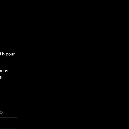
21 h pour
nous
s.
30