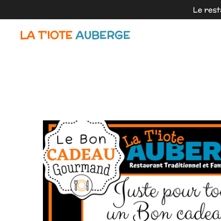
Le rest
Passer
au
LA T'IOTE
AUBERGE
contenu
principal