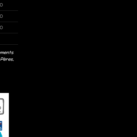
30
30
30
ements
 Pères,