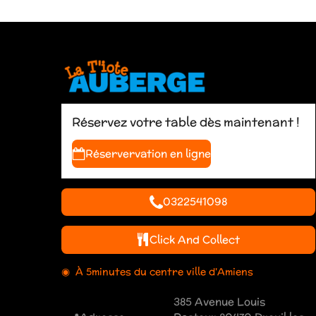
Réservez votre table dès maintenant !
Réservervation en ligne
0322541098
Click And Collect
◉ À 5minutes du centre ville d'Amiens
385 Avenue Louis